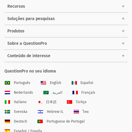
Recursos
Soluções para pesquisas
Produtos
Sobre a QuestionPro
Conteúdo de interesse
QuestionPro no seu idioma
Português
English
Español
Nederlands
العربية
Français
Italiano
日本語
Türkçe
Svenska
Hebrew IL
ไทย
Deutsch
Portuguese de Portugal
Español / España