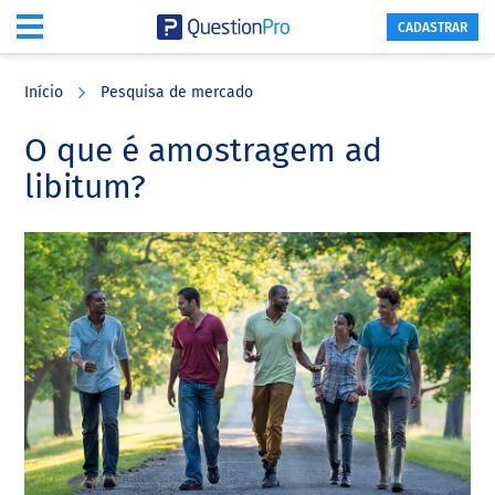
CADASTRAR
Skip
Skip
Skip
to
to
to
Início
Pesquisa de mercado
main
primary
footer
content
sidebar
O que é amostragem ad
libitum?