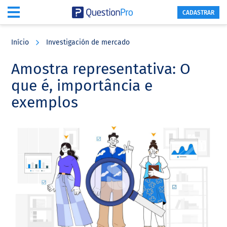
CADASTRAR
Skip
Skip
Skip
to
to
to
Início
Investigación de mercado
main
primary
footer
content
sidebar
Amostra representativa: O
que é, importância e
exemplos