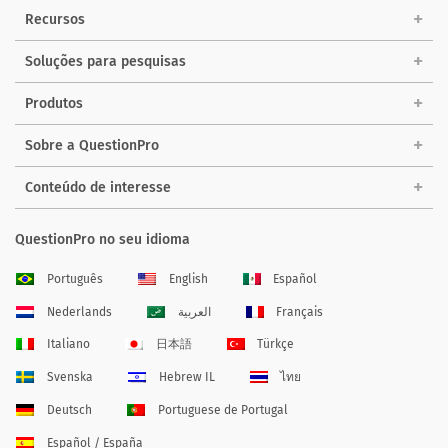
Recursos
Soluções para pesquisas
Produtos
Sobre a QuestionPro
Conteúdo de interesse
QuestionPro no seu idioma
Português
English
Español
Nederlands
العربية
Français
Italiano
日本語
Türkçe
Svenska
Hebrew IL
ไทย
Deutsch
Portuguese de Portugal
Español / España