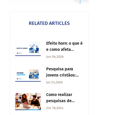
RELATED ARTICLES
Efeito horn: o que é
e como afeta
avaliações e
Jun 04,2026
decisões
Pesquisa para
jovens cristãos:
perguntas
Jul 23,2026
essenciais e como
aplicá-la
Como realizar
pesquisas de
produto?
Oct 18,2024