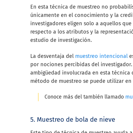
En esta técnica de muestreo no probabilí
únicamente en el conocimiento y la credib
investigadores eligen solo a aquellos qu
respecto
a los atributos y la representac
estudio de
investigación.
La desventaja del
muestreo intencional
es
por nociones percibidas del investigador.
ambigüedad involucrada en esta técnica 
método de muestreo se puede utilizar en 
Conoce más del también llamado
mue
5.
Muestreo de bola de nieve
Este tipo de técnica de muestreo ayuda a