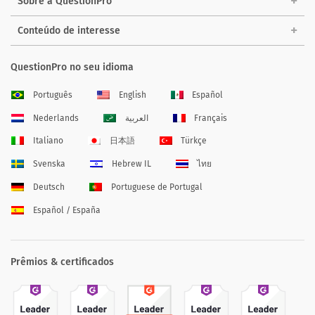
Sobre a QuestionPro
Conteúdo de interesse
QuestionPro no seu idioma
Português
English
Español
Nederlands
العربية
Français
Italiano
日本語
Türkçe
Svenska
Hebrew IL
ไทย
Deutsch
Portuguese de Portugal
Español / España
Prêmios & certificados