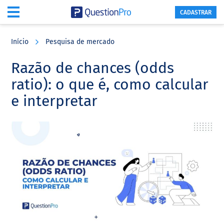
CADASTRAR
Skip
Skip
Skip
to
to
to
Início
Pesquisa de mercado
main
primary
footer
content
sidebar
Razão de chances (odds
ratio): o que é, como calcular
e interpretar