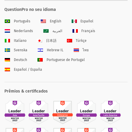
QuestionPro no seu idioma
Português
English
Español
Nederlands
العربية
Français
Italiano
日本語
Türkçe
Svenska
Hebrew IL
ไทย
Deutsch
Portuguese de Portugal
Español / España
Prêmios & certificados