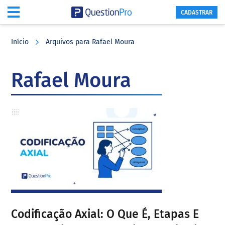
CADASTRAR
Skip
Skip
Skip
to
to
to
Início
Arquivos para Rafael Moura
main
primary
footer
content
sidebar
Rafael Moura
Codificação Axial: O Que É, Etapas E