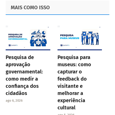
Primary
Footer
MAIS COMO ISSO
page
page
page
Sidebar
page
Pesquisa de
Pesquisa para
aprovação
museus: como
governamental:
capturar o
como medir a
feedback do
confiança dos
visitante e
cidadãos
melhorar a
experiência
ago 6, 2026
cultural
ago 5, 2026