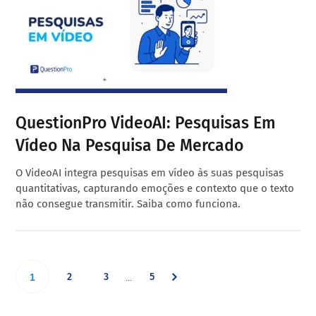
QuestionPro VideoAI: Pesquisas Em
Vídeo Na Pesquisa De Mercado
O VideoAI integra pesquisas em vídeo às suas pesquisas
quantitativas, capturando emoções e contexto que o texto
não consegue transmitir. Saiba como funciona.
Interim
Go
Go
Go
Go
2
3
5
…
1
pages
omitted
to
to
to
to