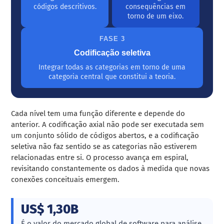
códigos descritivos.
consequências em
torno de um eixo.
FASE 3
Codificação seletiva
Integrar todas as categorias em torno de uma
categoria central que constitui a teoria.
Cada nível tem uma função diferente e depende do
anterior. A codificação axial não pode ser executada sem
um conjunto sólido de códigos abertos, e a codificação
seletiva não faz sentido se as categorias não estiverem
relacionadas entre si. O processo avança em espiral,
revisitando constantemente os dados à medida que novas
conexões conceituais emergem.
US$ 1,30B
É o valor do mercado global de software para análise