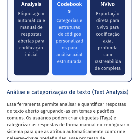
Analysis
Codebook
NVivo
s
Etiquetagem
Exportação
automática e
Categorias e
direta para
manual de
estruturas
NVivo para
respostas
de códigos
codificação
abertas para
personalizad
axial
codificação
os para
profunda
inicial
análise axial
com
estruturada
rastreabilida
de completa
Análise e categorização de texto (Text Analysis)
Essa ferramenta permite analisar e quantificar respostas
de texto aberto agrupando-as em temas e padrões
comuns. Os usuários podem criar etiquetas (Tags) e
categorizar as respostas de forma manual ou configurar o
sistema para que as atribua automaticamente conforme
palavras-chave predefinidas. Esse processo de