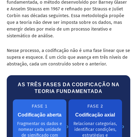
fundamentada, o método desenvolvido por Barney Glaser
e Anselm Strauss em 1967 e refinado por Strauss e Juliet
Corbin nas décadas seguintes. Essa metodologia propõe
que a teoria não deve ser imposta sobre os dados, mas
emergir deles por meio de um processo iterativo e
sistemático de análise.
Nesse processo, a codificação não é uma fase linear que se
supera e esquece. É um ciclo que avança em três níveis de
abstração, cada um construído sobre o anterior.
AS TRÊS FASES DA CODIFICAÇÃO NA
TEORIA FUNDAMENTADA
FASE 1
FASE 2
Codificação aberta
Codificação axial
Fragmentar os dados e
Relacionar categorias,
›
›
nomear cada unidade
identificar condições,
de significado com
estratégias e