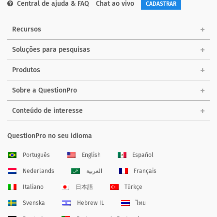
Central de ajuda & FAQ
Chat ao vivo
CADASTRAR
Recursos
Soluções para pesquisas
Produtos
Sobre a QuestionPro
Conteúdo de interesse
QuestionPro no seu idioma
Português
English
Español
Nederlands
العربية
Français
Italiano
日本語
Türkçe
Svenska
Hebrew IL
ไทย