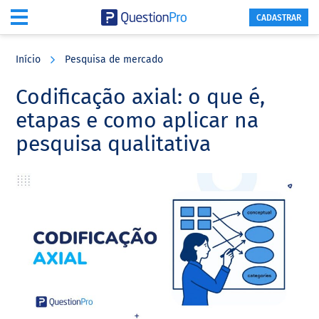
CADASTRAR
Skip
Skip
Skip
to
to
to
Início
Pesquisa de mercado
main
primary
footer
content
sidebar
Codificação axial: o que é,
etapas e como aplicar na
pesquisa qualitativa