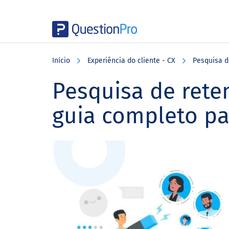
Skip
Skip
Skip
to
to
to
Início
Experiência do cliente - CX
Pesquisa d
main
primary
footer
content
sidebar
Pesquisa de reten
guia completo pa