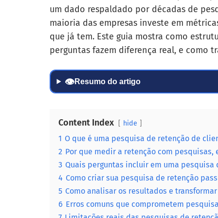
um dado respaldado por décadas de pesq
maioria das empresas investe em métricas
que já tem. Este guia mostra como estrutu
perguntas fazem diferença real, e como t
👁
Resumo do artigo
Content Index
hide
1
O que é uma pesquisa de retenção de clie
2
Por que medir a retenção com pesquisas,
3
Quais perguntas incluir em uma pesquisa 
4
Como criar sua pesquisa de retenção pass
5
Como analisar os resultados e transforma
6
Erros comuns que comprometem pesquisa
7
Limitações reais das pesquisas de retenç