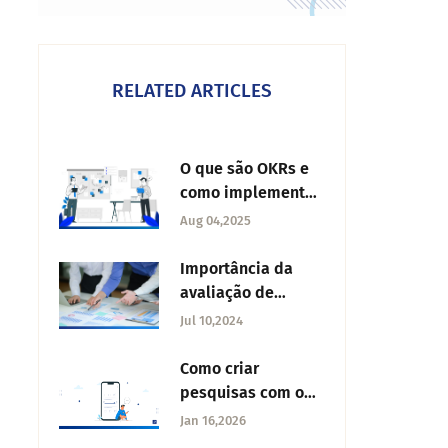
RELATED ARTICLES
O que são OKRs e
como implementá-
los na sua
Aug 04,2025
organização?
Importância da
avaliação de
desempenho dos
Jul 10,2024
funcionários
Como criar
pesquisas com o
Salesforce?
Jan 16,2026