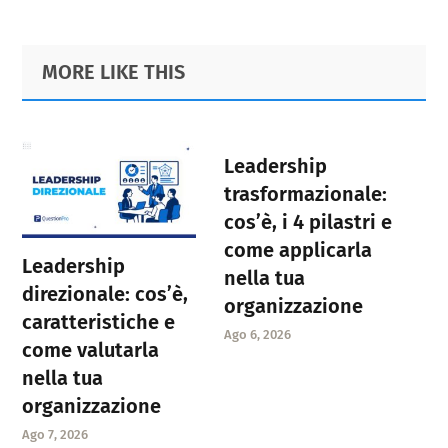
Primary
Footer
MORE LIKE THIS
Sidebar
Leadership
trasformazionale:
cos’è, i 4 pilastri e
come applicarla
Leadership
nella tua
direzionale: cos’è,
organizzazione
caratteristiche e
Ago 6, 2026
come valutarla
nella tua
organizzazione
Ago 7, 2026