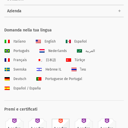
Azienda
Domanda nella tua lingua
Italiano
English
Español
Português
Nederlands
العربية
Français
日本語
Türkçe
Svenska
Hebrew IL
ไทย
Deutsch
Portuguese de Portugal
Español / España
Premi e certificati