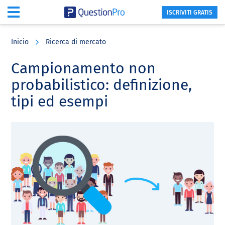
ISCRIVITI GRATIS
Skip
Skip
Skip
to
to
to
Inicio
Ricerca di mercato
main
primary
footer
content
sidebar
Campionamento non
probabilistico: definizione,
tipi ed esempi