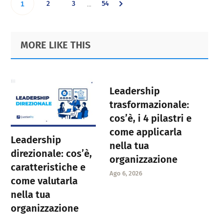
Go
Go
Go
Go
2
3
54
…
1
pages
omitted
to
to
to
to
Primary
Footer
MORE LIKE THIS
page
page
page
Sidebar
page
Leadership
trasformazionale:
cos’è, i 4 pilastri e
come applicarla
Leadership
nella tua
direzionale: cos’è,
organizzazione
caratteristiche e
Ago 6, 2026
come valutarla
nella tua
organizzazione