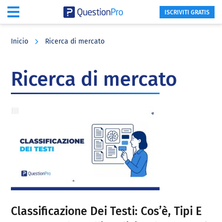
ISCRIVITI GRATIS
Skip
Skip
Skip
to
to
to
Inicio
Ricerca di mercato
main
primary
footer
content
sidebar
Ricerca di mercato
Classificazione Dei Testi: Cos’è, Tipi E