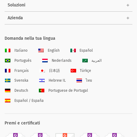
Soluzioni
Azienda
Domanda nella tua lingua
Italiano
English
Español
Português
Nederlands
العربية
Français
日本語
Türkçe
Svenska
Hebrew IL
ไทย
Deutsch
Portuguese de Portugal
Español / España
Premi e certificati