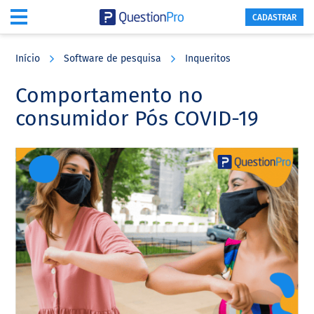
CADASTRAR
Skip
Skip
Skip
to
to
to
Início
Software de pesquisa
Inqueritos
main
primary
footer
content
sidebar
Comportamento no
consumidor Pós COVID-19