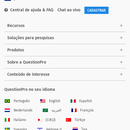
Central de ajuda & FAQ
Chat ao vivo
CADASTRAR
Recursos
Soluções para pesquisas
Produtos
Sobre a QuestionPro
Conteúdo de interesse
QuestionPro no seu idioma
Português
English
Español
Nederlands
العربية
Français
Italiano
日本語
Türkçe
Svenska
Hebrew IL
ไทย