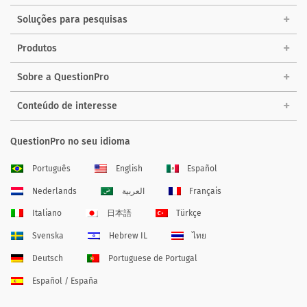
Soluções para pesquisas
Produtos
Sobre a QuestionPro
Conteúdo de interesse
QuestionPro no seu idioma
Português
English
Español
Nederlands
العربية
Français
Italiano
日本語
Türkçe
Svenska
Hebrew IL
ไทย
Deutsch
Portuguese de Portugal
Español / España