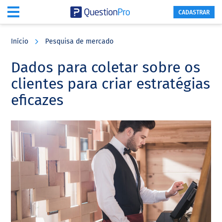
CADASTRAR
Skip
Skip
Skip
to
to
to
Início
Pesquisa de mercado
main
primary
footer
content
sidebar
Dados para coletar sobre os
clientes para criar estratégias
eficazes