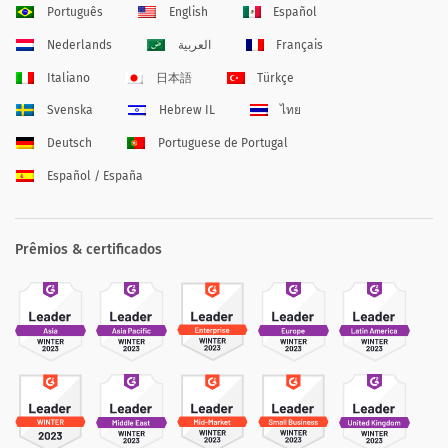
Português
English
Español
Nederlands
العربية
Français
Italiano
日本語
Türkçe
Svenska
Hebrew IL
ไทย
Deutsch
Portuguese de Portugal
Español / España
Prêmios & certificados