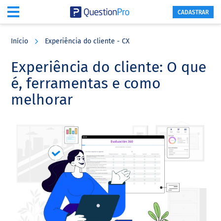
CADASTRAR
Skip
Skip
Skip
to
to
to
Início
Experiência do cliente - CX
main
primary
footer
content
sidebar
Experiência do cliente: O que
é, ferramentas e como
melhorar