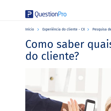
Skip
Skip
Skip
to
to
to
Início
Experiência do cliente - CX
Pesquisa de
main
primary
footer
content
sidebar
Como saber quai
do cliente?