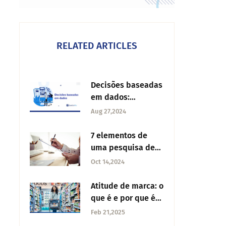
RELATED ARTICLES
Decisões baseadas
em dados:
transforme
Aug 27,2024
informação em
ação
7 elementos de
uma pesquisa de
sucesso
Oct 14,2024
Atitude de marca: o
que é e por que é
importante
Feb 21,2025