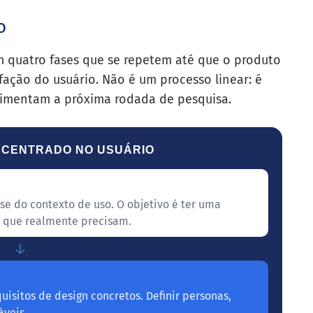
o
m quatro fases que se repetem até que o produto
sfação do usuário. Não é um processo linear: é
limentam a próxima rodada de pesquisa.
N CENTRADO NO USUÁRIO
se do contexto de uso. O objetivo é ter uma
o que realmente precisam.
↓
uisitos de design concretos. Definir personas,
áveis.