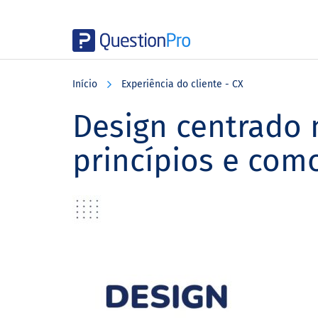
Skip
Skip
Skip
to
to
to
Início
Experiência do cliente - CX
main
primary
footer
content
sidebar
Design centrado 
princípios e como