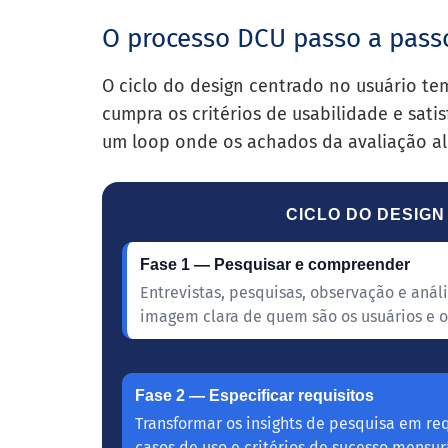
O processo DCU passo a pass
O ciclo do design centrado no usuário te
cumpra os critérios de usabilidade e sati
um loop onde os achados da avaliação a
CICLO DO DESIG
Fase 1 — Pesquisar e compreender
Entrevistas, pesquisas, observação e análi
imagem clara de quem são os usuários e 
Fase 2 — Especificar requisitos
Transformar os insights de pesquisa em req
casos de uso e critérios de sucesso mensur