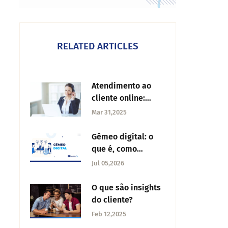
RELATED ARTICLES
Atendimento ao
cliente online:
dicas para
Mar 31,2025
construir confiança
Gêmeo digital: o
que é, como
funciona e
Jul 05,2026
aplicações
O que são insights
do cliente?
Feb 12,2025