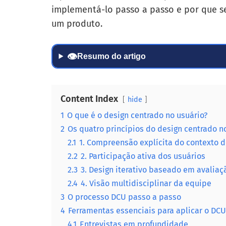
implementá-lo passo a passo e por que se
um produto.
👁
Resumo do artigo
Content Index
hide
1
O que é o design centrado no usuário?
2
Os quatro princípios do design centrado n
2.1
1. Compreensão explícita do contexto d
2.2
2. Participação ativa dos usuários
2.3
3. Design iterativo baseado em avaliaç
2.4
4. Visão multidisciplinar da equipe
3
O processo DCU passo a passo
4
Ferramentas essenciais para aplicar o DCU
4.1
Entrevistas em profundidade