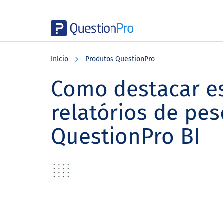
Skip
Skip
Skip
to
to
to
Início
Produtos QuestionPro
main
primary
footer
content
sidebar
Como destacar es
relatórios de pe
QuestionPro BI