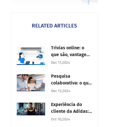
RELATED ARTICLES
Trivias online: o
que são, vantagens
e ferramentas
Dec 11,2024
Pesquisa
colaborativa: o que
é, tipos e
Dec 13,2024
vantagens
Experiência do
cliente da Adidas:
iniciativas notáveis
Oct 10,2024
​​da marca