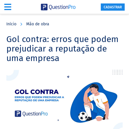
CADASTRAR
Skip
Skip
Skip
to
to
to
Início
Mão de obra
main
primary
footer
content
sidebar
Gol contra: erros que podem
prejudicar a reputação de
uma empresa