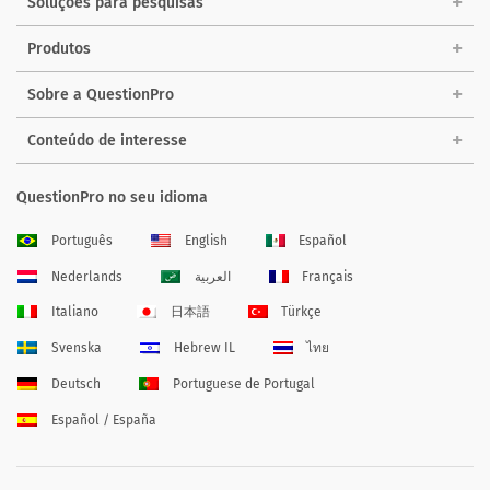
Soluções para pesquisas
Produtos
Sobre a QuestionPro
Conteúdo de interesse
QuestionPro no seu idioma
Português
English
Español
Nederlands
العربية
Français
Italiano
日本語
Türkçe
Svenska
Hebrew IL
ไทย
Deutsch
Portuguese de Portugal
Español / España