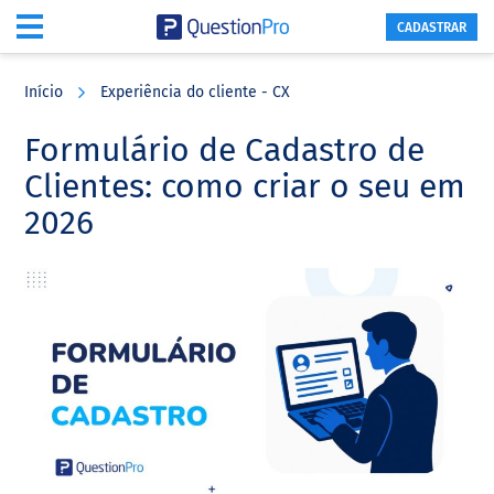
CADASTRAR
Skip
Skip
Skip
to
to
to
Início
Experiência do cliente - CX
main
primary
footer
content
sidebar
Formulário de Cadastro de
Clientes: como criar o seu em
2026