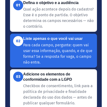
Defina o objetivo e a audiência
01
Qual ação acontece depois do cadastro?
Esse é o ponto de partida. O objetivo
determina os campos necessários — não
o contrário.
Liste apenas o que você vai usar
02
Para cada campo, pergunte: quem vai
usar essa informação, quando, e de que
forma? Se a resposta for vaga, o campo
não entra.
Adicione os elementos de
03
conformidade com a LGPD
Checkbox de consentimento, link para a
política de privacidade e finalidade
declarada do uso dos dados — antes de
publicar qualquer formulário.