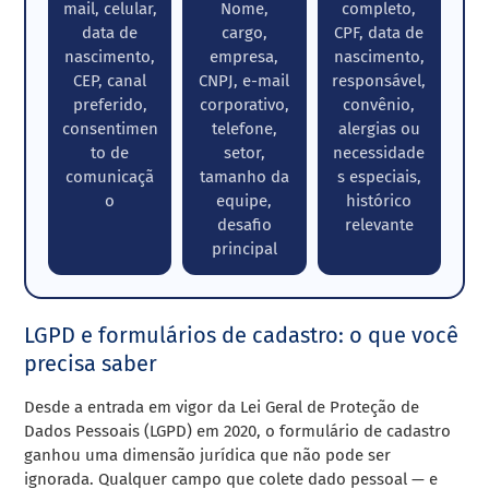
mail, celular,
Nome,
completo,
data de
cargo,
CPF, data de
nascimento,
empresa,
nascimento,
CEP, canal
CNPJ, e-mail
responsável,
preferido,
corporativo,
convênio,
consentimen
telefone,
alergias ou
to de
setor,
necessidade
comunicaçã
tamanho da
s especiais,
o
equipe,
histórico
desafio
relevante
principal
LGPD e formulários de cadastro: o que você
precisa saber
Desde a entrada em vigor da Lei Geral de Proteção de
Dados Pessoais (LGPD) em 2020, o formulário de cadastro
ganhou uma dimensão jurídica que não pode ser
ignorada. Qualquer campo que colete dado pessoal — e