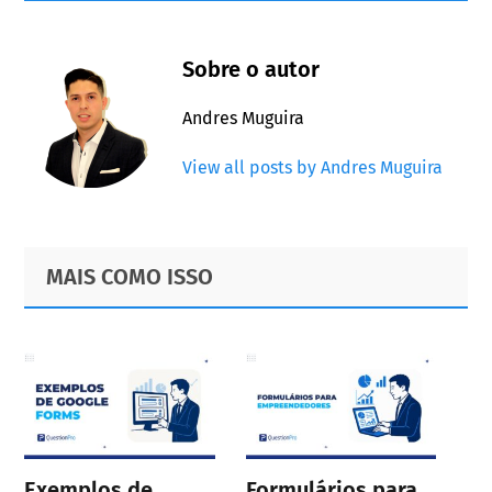
Sobre o autor
Andres Muguira
View all posts by Andres Muguira
Primary
Footer
MAIS COMO ISSO
Sidebar
Exemplos de
Formulários para