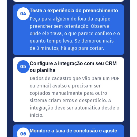
Teste a experiência do preenchimento
04
Peça para alguém de fora da equipe
preencher sem orientação. Observe
onde ele trava, o que parece confuso e o
quanto tempo leva. Se demorou mais
de 3 minutos, há algo para cortar.
Configure a integração com seu CRM
05
ou planilha
Dados de cadastro que vão para um PDF
ou e-mail avulso e precisam ser
copiados manualmente para outro
sistema criam erros e desperdício. A
integração deve ser automática desde o
início.
Monitore a taxa de conclusão e ajuste
06