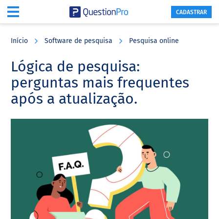
CADASTRAR
Skip
Skip
Skip
to
to
to
Início
Software de pesquisa
Pesquisa online
main
primary
footer
content
sidebar
Lógica de pesquisa:
perguntas mais frequentes
após a atualização.