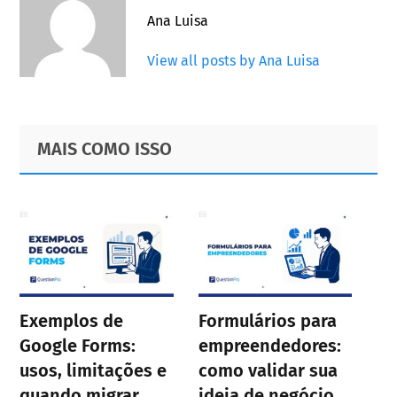
Ana Luisa
View all posts by Ana Luisa
Primary
Footer
MAIS COMO ISSO
Sidebar
Exemplos de
Formulários para
Google Forms:
empreendedores:
usos, limitações e
como validar sua
quando migrar
ideia de negócio