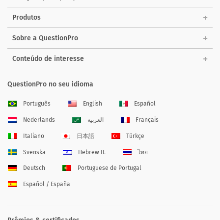
Produtos
Sobre a QuestionPro
Conteúdo de interesse
QuestionPro no seu idioma
Português
English
Español
Nederlands
العربية
Français
Italiano
日本語
Türkçe
Svenska
Hebrew IL
ไทย
Deutsch
Portuguese de Portugal
Español / España