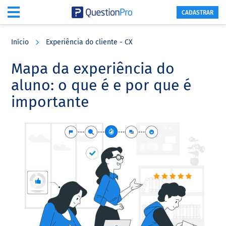
CADASTRAR
Skip
Skip
Skip
to
to
to
Início
Experiência do cliente - CX
main
primary
footer
content
sidebar
Mapa da experiência do
aluno: o que é e por que é
importante