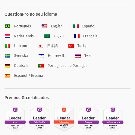
QuestionPro no seu idioma
Português
English
Español
Nederlands
العربية
Français
Italiano
日本語
Türkçe
Svenska
Hebrew IL
ไทย
Deutsch
Portuguese de Portugal
Español / España
Prêmios & certificados