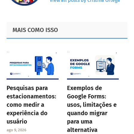
View all posts by Cristina Ortega
Primary
Footer
MAIS COMO ISSO
Sidebar
Pesquisas para
Exemplos de
estacionamentos:
Google Forms:
como medir a
usos, limitações e
experiência do
quando migrar
usuário
para uma
alternativa
ago 9, 2026