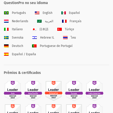
QuestionPro no seu idioma
Português
English
Español
Nederlands
العربية
Français
Italiano
日本語
Türkçe
Svenska
Hebrew IL
ไทย
Deutsch
Portuguese de Portugal
Español / España
Prêmios & certificados