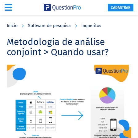
CADASTRAR
Skip
Skip
Skip
to
to
to
Início
Software de pesquisa
Inqueritos
main
primary
footer
content
sidebar
Metodologia de análise
conjoint > Quando usar?