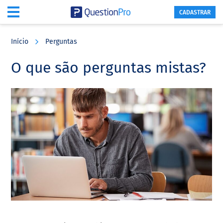
CADASTRAR
Skip
Skip
Skip
to
to
to
Início
Perguntas
main
primary
footer
content
sidebar
O que são perguntas mistas?