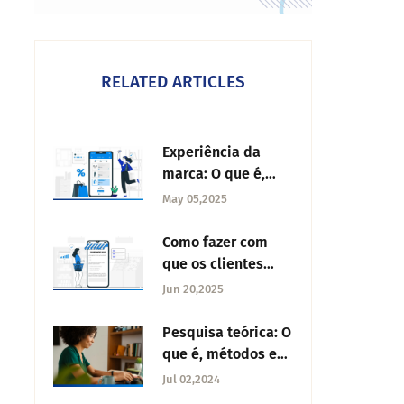
RELATED ARTICLES
Experiência da
marca: O que é,
elementos e como
May 05,2025
criar
Como fazer com
que os clientes
respondam às
Jun 20,2025
pesquisas
Pesquisa teórica: O
que é, métodos e
exemplos
Jul 02,2024