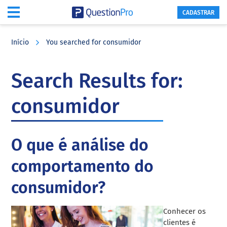
CADASTRAR
Skip
Skip
Skip
to
to
to
Início
You searched for consumidor
main
primary
footer
content
sidebar
Search Results for:
consumidor
O que é análise do
comportamento do
consumidor?
Conhecer os
clientes é