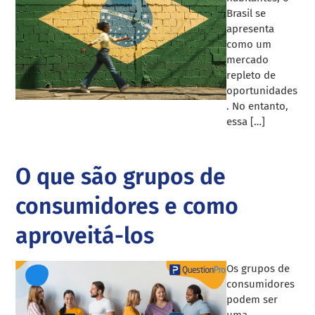
Brasil se
apresenta
como um
mercado
repleto de
oportunidades
. No entanto,
essa […]
O que são grupos de
consumidores e como
aproveitá-los
Os grupos de
consumidores
podem ser