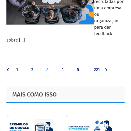
recrutadas por
uma empresa
ou
organização
para dar
feedback
sobre […]
Interim
Go
Go
Go
Go
Go
1
2
Go
4
5
221
…
3
pages
omitted
to
to
to
to
to
to
Primary
Footer
MAIS COMO ISSO
page
page
page
page
page
Sidebar
page