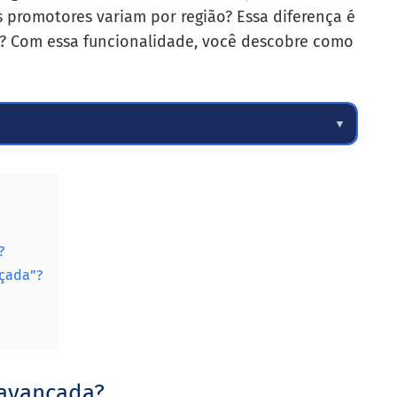
s promotores variam por região? Essa diferença é
o? Com essa funcionalidade, você descobre como
▼
?
nçada”?
 avançada?