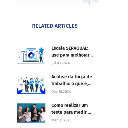
RELATED ARTICLES
Escala SERVQUAL:
use para melhorar
a qualidade dos
Jul 03,2024
serviços
Análise da força de
trabalho: o que é,
vantagens e como
Dec 18,2024
fazer
Como realizar um
teste para medir o
clima
Mar 05,2025
organizacional