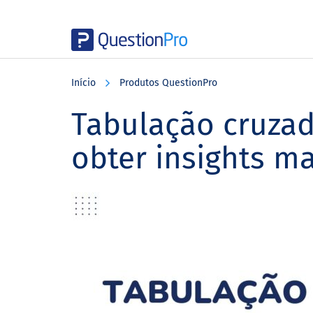
Skip
Skip
Skip
to
to
to
Início
Produtos QuestionPro
main
primary
footer
content
sidebar
Tabulação cruza
obter insights m