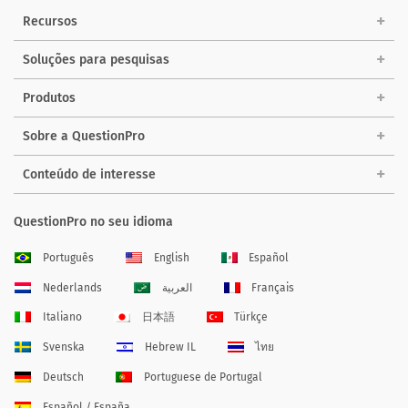
Recursos
Soluções para pesquisas
Produtos
Sobre a QuestionPro
Conteúdo de interesse
QuestionPro no seu idioma
Português
English
Español
Nederlands
العربية
Français
Italiano
日本語
Türkçe
Svenska
Hebrew IL
ไทย
Deutsch
Portuguese de Portugal
Español / España