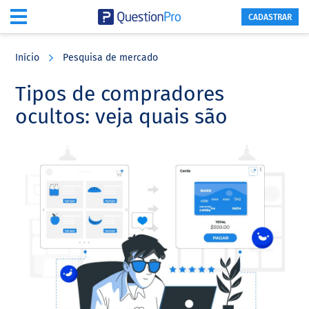
CADASTRAR
Skip
Skip
Skip
to
to
to
Início
Pesquisa de mercado
main
primary
footer
content
sidebar
Tipos de compradores
ocultos: veja quais são