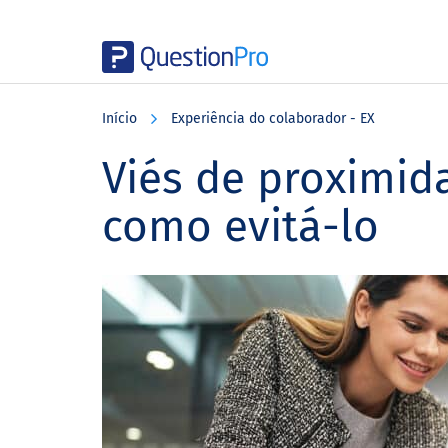
Skip
Skip
Skip
to
to
to
Início
Experiência do colaborador - EX
main
primary
footer
content
sidebar
Viés de proximid
como evitá-lo