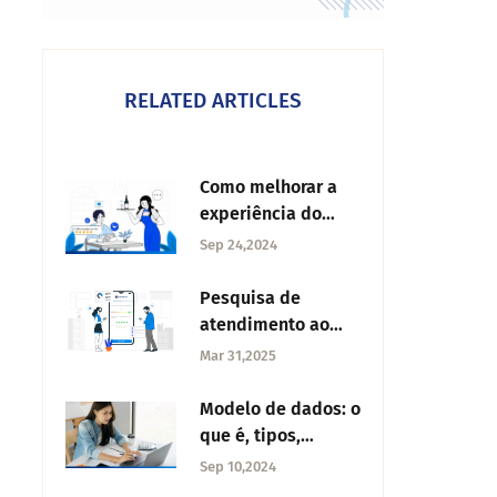
RELATED ARTICLES
Como melhorar a
experiência do
cliente em
Sep 24,2024
restaurantes?
Pesquisa de
atendimento ao
cliente: exemplos
Mar 31,2025
Modelo de dados: o
que é, tipos,
técnicas e
Sep 10,2024
melhores práticas