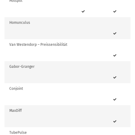
Hotspot
Homunculus
Van Westendorp – Preissensibilität
Gabor-Granger
Conjoint
MaxDiff
TubePulse