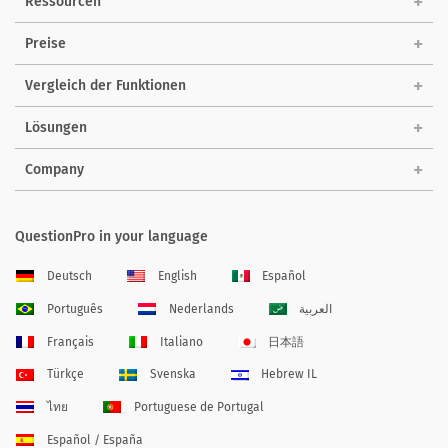
Ressourcen
Preise
Vergleich der Funktionen
Lösungen
Company
QuestionPro in your language
Deutsch
English
Español
Português
Nederlands
العربية
Français
Italiano
日本語
Türkçe
Svenska
Hebrew IL
ไทย
Portuguese de Portugal
Español / España