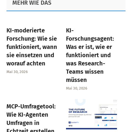
MEHR WIE DAS
page
page
page
Sidebar
page
KI-moderierte
KI-
Forschung: Wie sie
Forschungsagent:
funktioniert, wann
Was er ist, wie er
sie einsetzen und
funktioniert und
worauf achten
was Research-
Teams wissen
Mai 30, 2026
müssen
Mai 30, 2026
MCP-Umfragetool:
Wie KI-Agenten
Umfragen in
Echtzeit erstellen