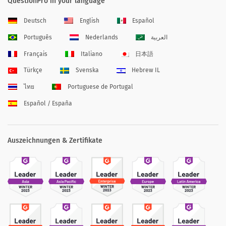
QuestionPro in your language
Deutsch
English
Español
Português
Nederlands
العربية
Français
Italiano
日本語
Türkçe
Svenska
Hebrew IL
ไทย
Portuguese de Portugal
Español / España
Auszeichnungen & Zertifikate