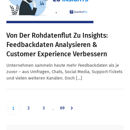
Von Der Rohdatenflut Zu Insights:
Feedbackdaten Analysieren &
Customer Experience Verbessern
Unternehmen sammeln heute mehr Feedbackdaten als je
zuvor – aus Umfragen, Chats, Social Media, Support-Tickets
und vielen weiteren Kanälen. Doch […]
Interim
Go
Go
Go
Go
2
3
69
…
1
pages
omitted
to
to
to
to
Primary
Footer