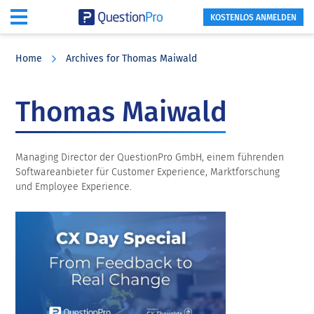
KOSTENLOS ANMELDEN
Skip
Skip
Skip
to
to
to
Home
Archives for Thomas Maiwald
main
primary
footer
content
sidebar
Thomas Maiwald
Managing Director der QuestionPro GmbH, einem führenden
Softwareanbieter für Customer Experience, Marktforschung
und Employee Experience.