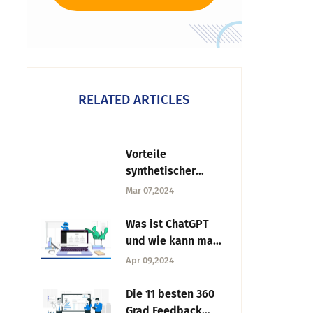
RELATED ARTICLES
Vorteile
synthetischer
Daten: Wie kann
Mar 07,2024
man sie optimal
nutzen?
Was ist ChatGPT
und wie kann man
es in der
Apr 09,2024
Marktforschung
einsetzen?
Die 11 besten 360
Grad Feedback