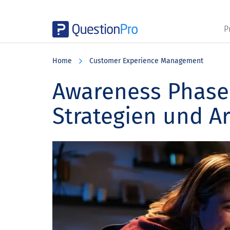
P
Skip
Skip
Skip
to
to
to
Home
Customer Experience Management
main
primary
footer
content
sidebar
Awareness Phase:
Strategien und A