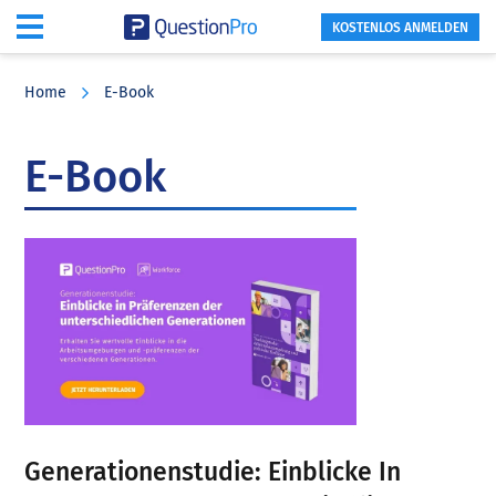
KOSTENLOS ANMELDEN
Skip
Skip
Skip
to
to
to
Home
E-Book
main
primary
footer
content
sidebar
E-Book
Generationenstudie: Einblicke In