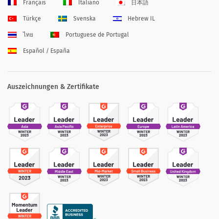
Français
Italiano
日本語
Türkçe
Svenska
Hebrew IL
ไทย
Portuguese de Portugal
Español / España
Auszeichnungen & Zertifikate