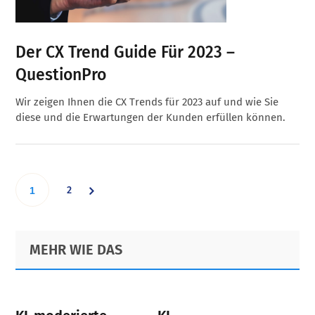
Der CX Trend Guide Für 2023 –
QuestionPro
Wir zeigen Ihnen die CX Trends für 2023 auf und wie Sie
diese und die Erwartungen der Kunden erfüllen können.
Go
Go
2
1
to
to
Primary
Footer
MEHR WIE DAS
page
Sidebar
page