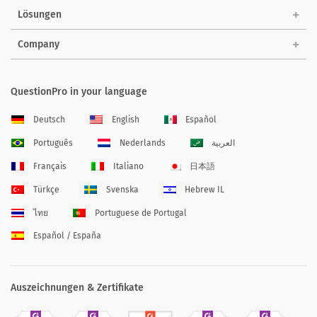
Lösungen
Company
QuestionPro in your language
Deutsch
English
Español
Português
Nederlands
العربية
Français
Italiano
日本語
Türkçe
Svenska
Hebrew IL
ไทย
Portuguese de Portugal
Español / España
Auszeichnungen & Zertifikate