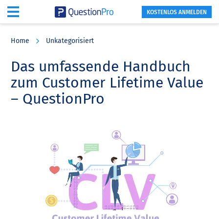
KOSTENLOS ANMELDEN
Skip
Skip
Skip
to
to
to
Home
Unkategorisiert
main
primary
footer
content
sidebar
Das umfassende Handbuch
zum Customer Lifetime Value
– QuestionPro