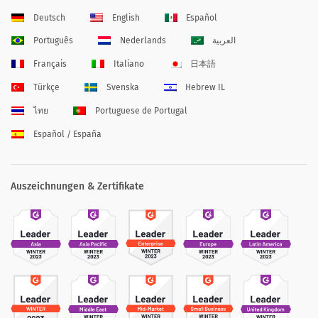
Deutsch
English
Español
Português
Nederlands
العربية
Français
Italiano
日本語
Türkçe
Svenska
Hebrew IL
ไทย
Portuguese de Portugal
Español / España
Auszeichnungen & Zertifikate