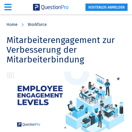
KOSTENLOS ANMELDEN
Skip
Skip
Skip
to
to
to
Home
Workforce
main
primary
footer
content
sidebar
Mitarbeiterengagement zur
Verbesserung der
Mitarbeiterbindung