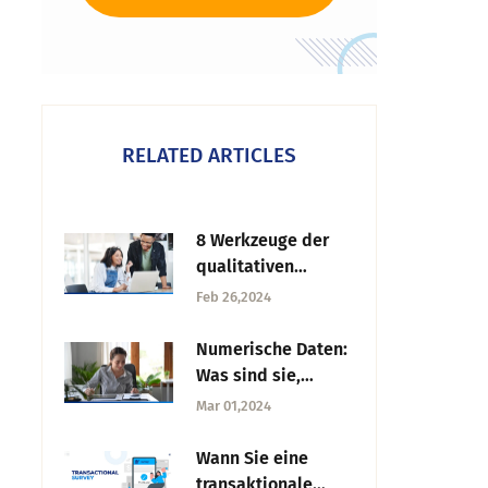
RELATED ARTICLES
8 Werkzeuge der
qualitativen
Forschung
Feb 26,2024
Numerische Daten:
Was sind sie,
Merkmale, Arten
Mar 01,2024
und Beispiele
Wann Sie eine
transaktionale