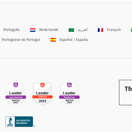
Português
Nederlands
العربية
Français
Portuguese de Portugal
Español / España
Th