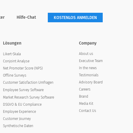
ter
Hilfe-Chat
KOSTENLOS ANMELDEN
Lösungen
Company
About us
Likert-Skala
Executive Team
Conjoint Analyse
In the news
Net Promoter Score (NPS)
Testimonials
Offline Surveys
Advisory Board
Customer Satisfaction Umfragen
Careers
Employee Survey Software
Brand
Market Research Survey Software
Media Kit
DSGVO & EU Compliance
Contact Us
Employee Experience
Customer Journey
Synthetische Daten