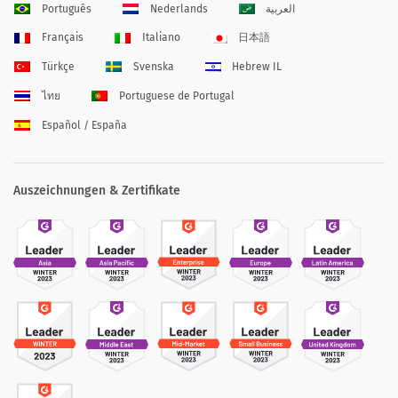
Português
Nederlands
العربية
Français
Italiano
日本語
Türkçe
Svenska
Hebrew IL
ไทย
Portuguese de Portugal
Español / España
Auszeichnungen & Zertifikate