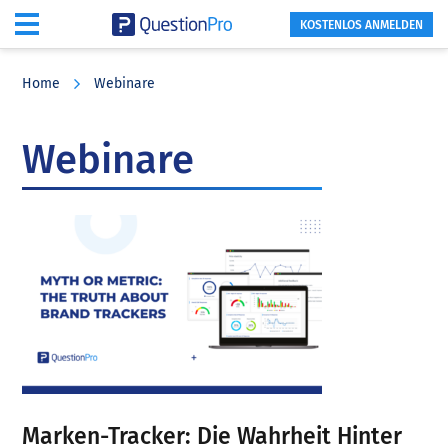
KOSTENLOS ANMELDEN
Skip
Skip
Skip
to
to
to
Home
Webinare
main
primary
footer
content
sidebar
Webinare
Marken-Tracker: Die Wahrheit Hinter