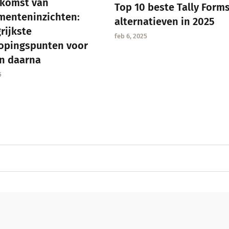
ekomst van
Top 10 beste Tally Form
menteninzichten:
alternatieven in 2025
rijkste
feb 6, 2025
opingspunten voor
n daarna
5