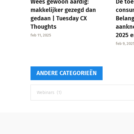
Wees gewoon aardig:
De to
makkelijker gezegd dan
consu
gedaan | Tuesday CX
Belang
Thoughts
aankn
2025 e
feb 11, 2025
feb 9, 202
ANDERE CATEGORIEËN
Andere
categorieën