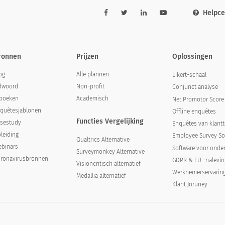
Helpc
ronnen
Prijzen
Oplossingen
og
Alle plannen
Likert-schaal
dwoord
Non-profit
Conjunct analyse
boeken
Academisch
Net Promotor Score
quêtesjablonen
Offline enquêtes
Functies Vergelijking
sestudy
Enquêtes van klant
leiding
Employee Survey So
Qualtrics Alternative
binars
Software voor onde
Surveymonkey Alternative
ronavirusbronnen
GDPR & EU -nalevin
Visioncritisch alternatief
Werknemerservarin
Medallia alternatief
Klant Joruney