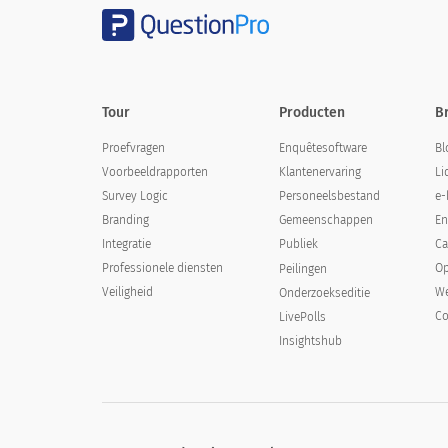
Tour
Producten
B
Proefvragen
Enquêtesoftware
Bl
Voorbeeldrapporten
Klantenervaring
Li
Survey Logic
Personeelsbestand
e-
Branding
Gemeenschappen
En
Integratie
Publiek
Ca
Professionele diensten
Op
Peilingen
Veiligheid
We
Onderzoekseditie
Co
LivePolls
Insightshub