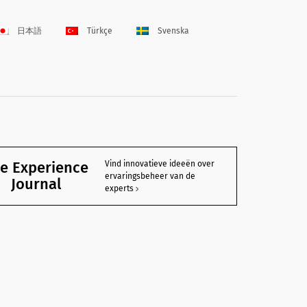
日本語
Türkçe
Svenska
e Experience
Vind innovatieve ideeën over
ervaringsbeheer van de
Journal
experts