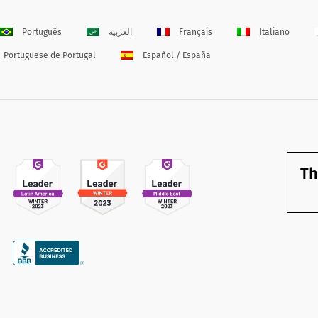
Português
العربية
Français
Italiano
Portuguese de Portugal
Español / España
Th