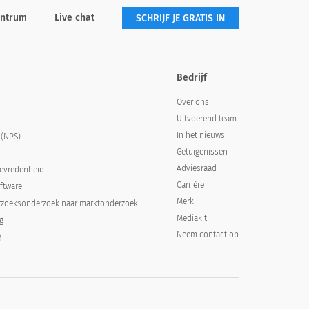
entrum
Live chat
SCHRIJF JE GRATIS IN
Bedrijf
Over ons
Uitvoerend team
In het nieuws
 (NPS)
Getuigenissen
Adviesraad
tevredenheid
Carrière
ftware
Merk
rzoeksonderzoek naar marktonderzoek
Mediakit
g
Neem contact op
g