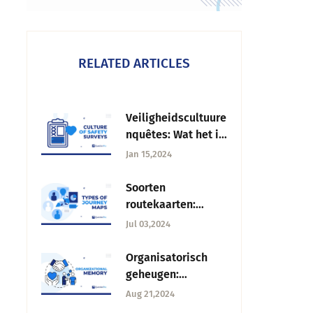
RELATED ARTICLES
Veiligheidscultuure
nquêtes: Wat het is,
Onderdelen +
Jan 15,2024
Beoordeling
Soorten
routekaarten:
Navigeren door
Jul 03,2024
klantervaringen
Organisatorisch
geheugen:
Strategieën voor
Aug 21,2024
succes en