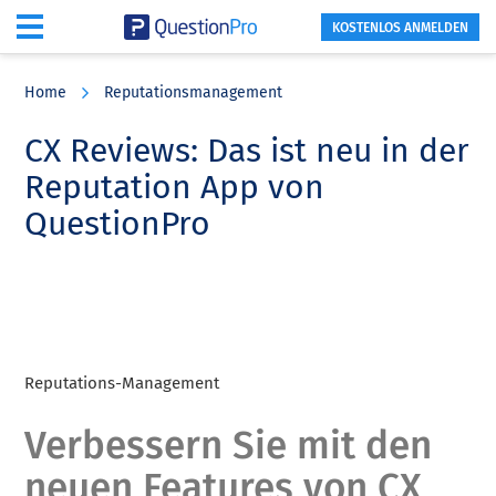
KOSTENLOS ANMELDEN
Skip
Skip
Skip
to
to
to
Home
Reputationsmanagement
main
primary
footer
content
sidebar
CX Reviews: Das ist neu in der
Reputation App von
QuestionPro
Reputations-Management
Verbessern Sie mit den
neuen Features von CX