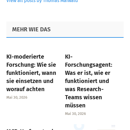
View all posts by Thomas Maiwald
Primary
Footer
MEHR WIE DAS
Sidebar
KI-moderierte
KI-
Forschung: Wie sie
Forschungsagent:
funktioniert, wann
Was er ist, wie er
sie einsetzen und
funktioniert und
worauf achten
was Research-
Teams wissen
Mai 30, 2026
müssen
Mai 30, 2026