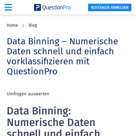
KOSTENLOS ANMELDEN
Skip
Skip
Skip
to
to
to
Home
Blog
main
primary
footer
content
sidebar
Data Binning – Numerische
Daten schnell und einfach
vorklassifizieren mit
QuestionPro
Umfragen auswerten
Data Binning:
Numerische Daten
schnell und einfach