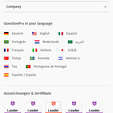
Company
QuestionPro in your language
Deutsch
English
Español
Português
Nederlands
العربية
Français
Italiano
日本語
Türkçe
Svenska
Hebrew IL
ไทย
Portuguese de Portugal
Español / España
Auszeichnungen & Zertifikate