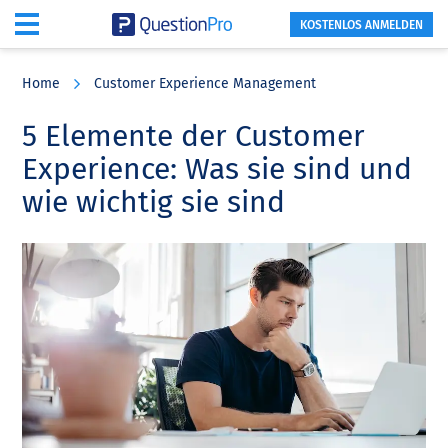
KOSTENLOS ANMELDEN
Skip
Skip
Skip
to
to
to
Home
Customer Experience Management
main
primary
footer
content
sidebar
5 Elemente der Customer
Experience: Was sie sind und
wie wichtig sie sind