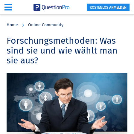
KOSTENLOS ANMELDEN
Skip
Skip
Skip
to
to
to
Home
Online Community
main
primary
footer
content
sidebar
Forschungsmethoden: Was
sind sie und wie wählt man
sie aus?