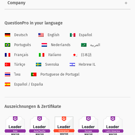
Company
QuestionPro in your language
Deutsch
English
Español
Português
Nederlands
العربية
Français
Italiano
日本語
Türkçe
Svenska
Hebrew IL
ไทย
Portuguese de Portugal
Español / España
Auszeichnungen & Zertifikate