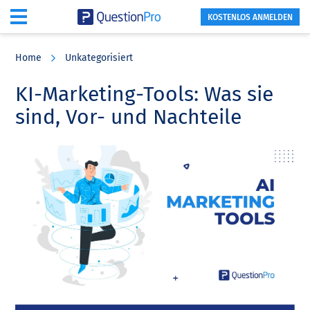
KOSTENLOS ANMELDEN
Skip
Skip
Skip
to
to
to
Home
Unkategorisiert
main
primary
footer
content
sidebar
KI-Marketing-Tools: Was sie
sind, Vor- und Nachteile