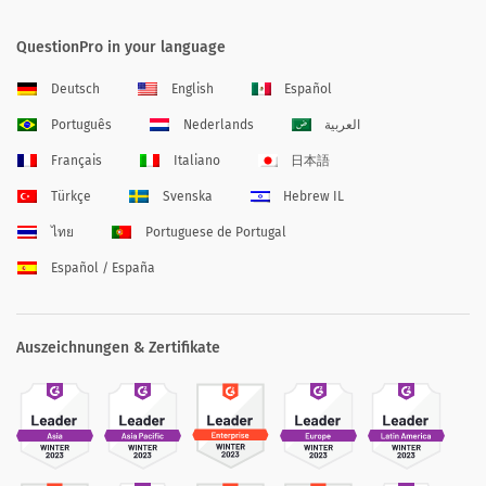
QuestionPro in your language
Deutsch
English
Español
Português
Nederlands
العربية
Français
Italiano
日本語
Türkçe
Svenska
Hebrew IL
ไทย
Portuguese de Portugal
Español / España
Auszeichnungen & Zertifikate