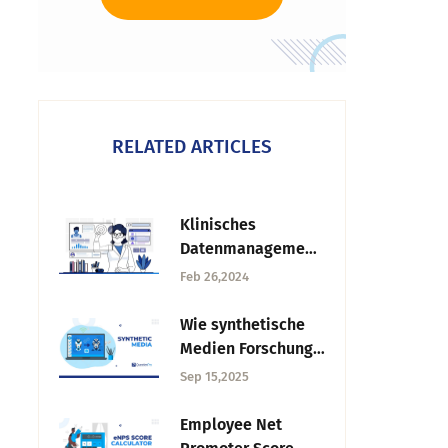
RELATED ARTICLES
Klinisches
Datenmanagement:
Was es ist, seine
Feb 26,2024
Bedeutung und
seine Phasen
Wie synthetische
Medien Forschung
und Umfragen
Sep 15,2025
umgestalten
Employee Net