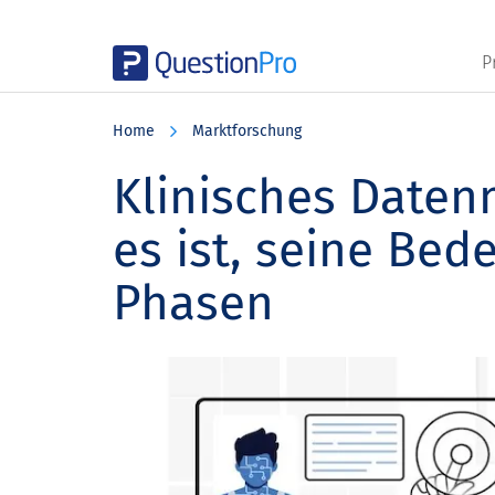
P
Skip
Skip
Skip
to
to
to
Home
Marktforschung
main
primary
footer
content
sidebar
Klinisches Date
es ist, seine Be
Phasen