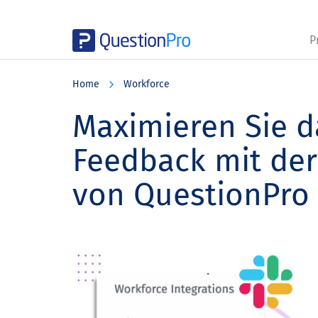
P
Skip
Skip
Skip
to
to
to
Home
Workforce
main
primary
footer
content
sidebar
Maximieren Sie d
Feedback mit der
von QuestionPro