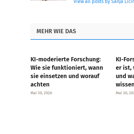
View all posts by Sanja Lici
Footer
MEHR WIE DAS
KI-moderierte Forschung:
KI-For
Wie sie funktioniert, wann
er ist,
sie einsetzen und worauf
und w
achten
wisse
Mai 30, 2026
Mai 30, 20