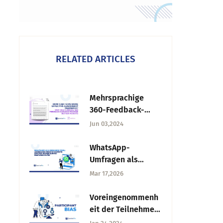
RELATED ARTICLES
Mehrsprachige
360-Feedback-
Umfragen: bessere
Jun 03,2024
Einblicke
WhatsApp-
Umfragen als
Forschungsinstrum
Mar 17,2026
ent: Beliebte App
für höhere
Voreingenommenh
Umfrage-
eit der Teilnehmer:
Rücklaufquoten
Was ist das, welche