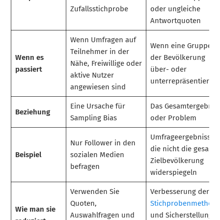
Zufallsstichprobe
oder ungleiche
Antwortquoten
Wenn Umfragen auf
Wenn eine Gruppe in
Teilnehmer in der
Wenn es
der Bevölkerung
Nähe, Freiwillige oder
passiert
über- oder
aktive Nutzer
unterrepräsentiert is
angewiesen sind
Eine Ursache für
Das Gesamtergebnis
Beziehung
Sampling Bias
oder Problem
Umfrageergebnisse,
Nur Follower in den
die nicht die gesamt
Beispiel
sozialen Medien
Zielbevölkerung
befragen
widerspiegeln
Verwenden Sie
Verbesserung der
Quoten,
Stichprobenmethod
Wie man sie
Auswahlfragen und
und Sicherstellung