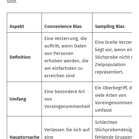
sind.
Aspekt
Convenience Bias
Sampling Bias
Eine Verzerrung, die
Eine breite Verzerru
auftritt, wenn Daten
liegt vor, wenn eine
von Personen
Definition
Stichprobe nicht die
erhoben werden, die
Zielpopulation
am einfachsten zu
repräsentiert.
erreichen sind
Ein Oberbegriff, der
Eine besondere Art
viele Arten von
Umfang
von
Voreingenommenhei
Voreingenommenheit
umfasst
Schlechtes
Verlassen Sie sich auf
Stichprobendesign,
Hauptursache
eine
fehlende Gruppen