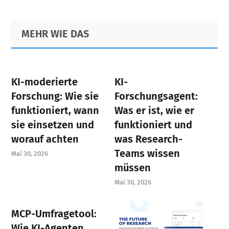
Primary
Footer
MEHR WIE DAS
Sidebar
KI-moderierte
KI-
Forschung: Wie sie
Forschungsagent:
funktioniert, wann
Was er ist, wie er
sie einsetzen und
funktioniert und
worauf achten
was Research-
Teams wissen
Mai 30, 2026
müssen
Mai 30, 2026
MCP-Umfragetool:
Wie KI-Agenten