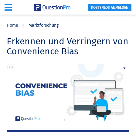
KOSTENLOS ANMELDEN
Skip
Skip
Skip
to
to
to
Home
Marktforschung
main
primary
footer
content
sidebar
Erkennen und Verringern von
Convenience Bias