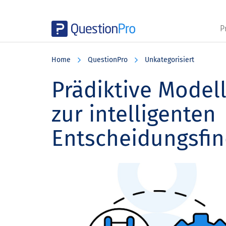
P
Skip
Skip
Skip
to
to
to
Home
QuestionPro
Unkategorisiert
main
primary
footer
content
sidebar
Prädiktive Model
zur intelligenten
Entscheidungsfi