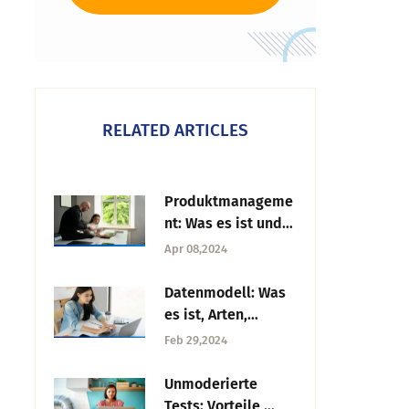
RELATED ARTICLES
Produktmanageme
nt: Was es ist und
wie man es
Apr 08,2024
umsetzt
Datenmodell: Was
es ist, Arten,
Techniken und
Feb 29,2024
bewährte
Verfahren
Unmoderierte
Tests: Vorteile,