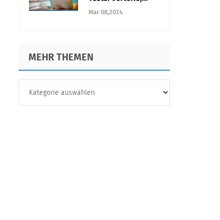
Herausforderungen
Mar 08,2024
und bewährte
Praktiken
MEHR THEMEN
MEHR
THEMEN