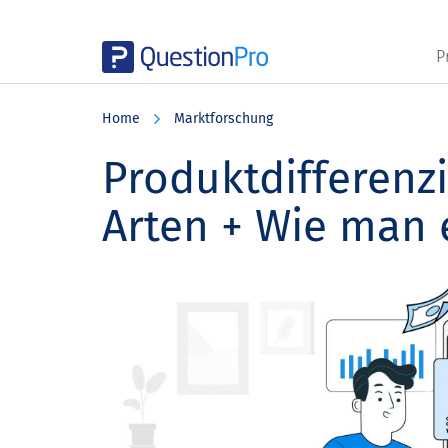
P
Skip
Skip
Skip
to
to
to
Home
Marktforschung
main
primary
footer
content
sidebar
Produktdifferenzi
Arten + Wie man 