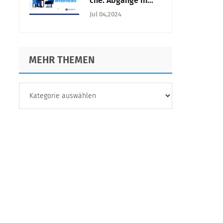
che: Abgänge in
Chancen
Jul 04,2024
verwandeln
MEHR THEMEN
MEHR
THEMEN