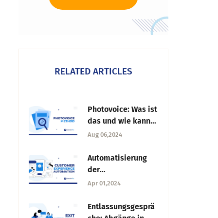
RELATED ARTICLES
Photovoice: Was ist
das und wie kann
man es in der
Aug 06,2024
Forschung
einsetzen?
Automatisierung
der
Kundenerfahrung:
Apr 01,2024
Definition,
Elemente & Tools
Entlassungsgesprä