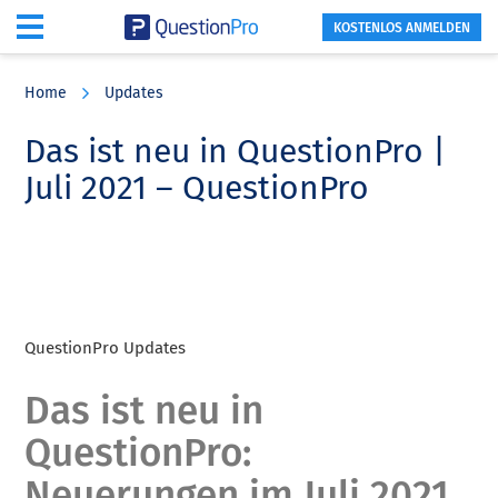
KOSTENLOS ANMELDEN
Skip
Skip
Skip
to
to
to
Home
Updates
main
primary
footer
content
sidebar
Das ist neu in QuestionPro |
Juli 2021 – QuestionPro
QuestionPro Updates
Das ist neu in
QuestionPro:
Neuerungen im Juli 2021