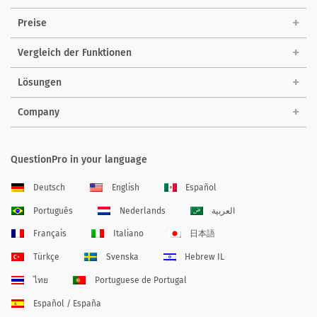
Preise
Vergleich der Funktionen
Lösungen
Company
QuestionPro in your language
Deutsch
English
Español
Português
Nederlands
العربية
Français
Italiano
日本語
Türkçe
Svenska
Hebrew IL
ไทย
Portuguese de Portugal
Español / España