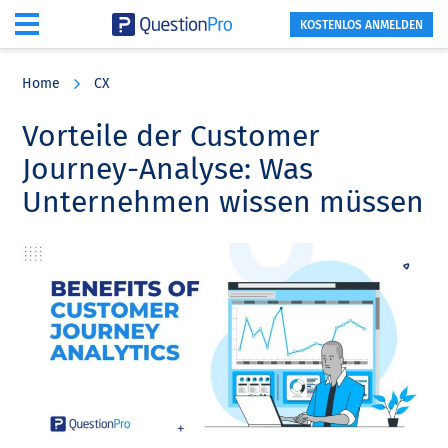
KOSTENLOS ANMELDEN
Skip
Skip
Skip
to
to
to
Home
CX
main
primary
footer
content
sidebar
Vorteile der Customer
Journey-Analyse: Was
Unternehmen wissen müssen