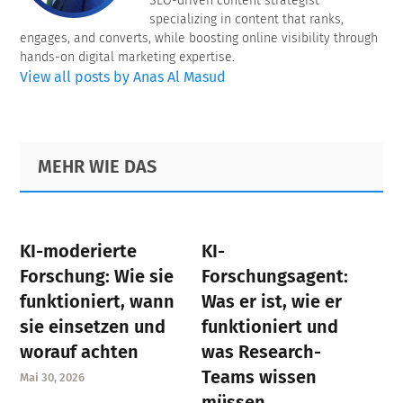
SEO-driven content strategist
specializing in content that ranks,
engages, and converts, while boosting online visibility through
hands-on digital marketing expertise.
View all posts by Anas Al Masud
Primary
Footer
MEHR WIE DAS
Sidebar
KI-moderierte
KI-
Forschung: Wie sie
Forschungsagent:
funktioniert, wann
Was er ist, wie er
sie einsetzen und
funktioniert und
worauf achten
was Research-
Teams wissen
Mai 30, 2026
müssen