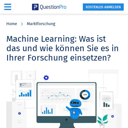
KOSTENLOS ANMELDEN
Skip
Skip
Skip
to
to
to
Home
Marktforschung
main
primary
footer
content
sidebar
Machine Learning: Was ist
das und wie können Sie es in
Ihrer Forschung einsetzen?