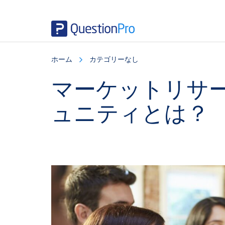
Skip
Skip
Skip
to
to
to
ホーム
カテゴリーなし
main
primary
footer
content
sidebar
マーケットリサ
ュニティとは？