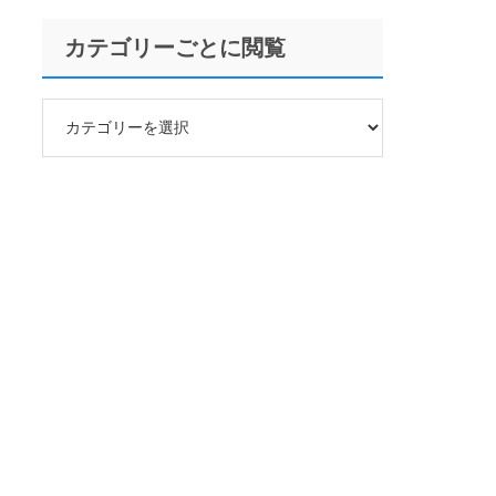
カテゴリーごとに閲覧
カ
テ
ゴ
リ
ー
ご
と
に
閲
覧