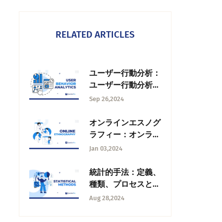
RELATED ARTICLES
ユーザー行動分析：
ユーザー行動分析と
は何か？
Sep 26,2024
オンラインエスノグ
ラフィー：オンライ
ンエスノグラフィと
Jan 03,2024
は何か、方法、利点
と課題
統計的手法：定義、
種類、プロセスと分
析
Aug 28,2024